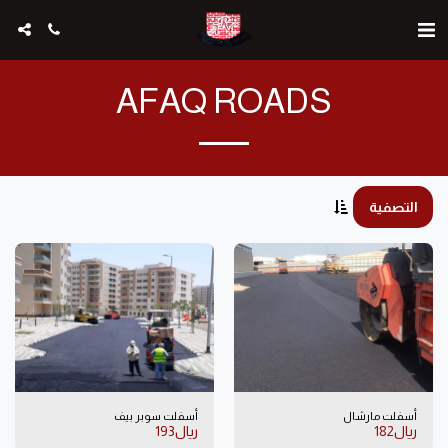
AFAQ ROADS
التصفية
أسفلت مارشال
أسفلت سوبر بيف
﷼
182
﷼
193