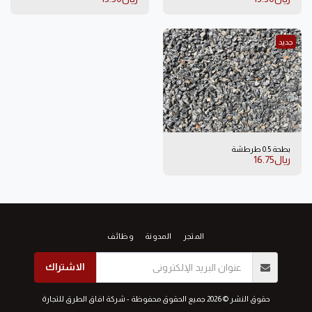
جديد
بطحة 0.5 طرطشة
﷼
16.75
المتجر
المدونة
وظائف
الاشتراك
حقوق النشر © 2026 جميع الحقوق محفوظة -
شركة افاق الطرق للتجارة