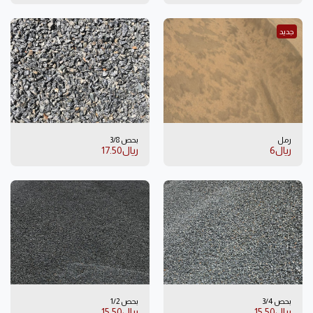
جديد
رمل
بحص 3/8
﷼
6
﷼
17.50
بحص 3/4
بحص 1/2
﷼
15.50
﷼
15.50